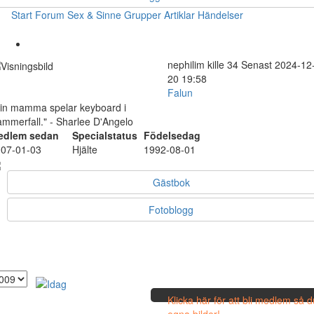
Start
Forum
Sex & Sinne
Grupper
Artiklar
Händelser
nephilim
kille
34
Senast 2024-12
20 19:58
Falun
in mamma spelar keyboard i
mmerfall." - Sharlee D'Angelo
edlem sedan
Specialstatus
Födelsedag
07-01-03
Hjälte
1992-08-01
Gästbok
Fotoblogg
Klicka här för att bli medlem så 
egna bilder!