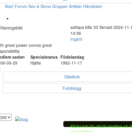
Start
Forum
Sex & Sinne
Grupper
Artiklar
Händelser
saltapa
kille
33
Senast 2024-11-
14:36
Ingarö
th great power comes great
sponsibility
edlem sedan
Specialstatus
Födelsedag
06-09-29
Hjälte
1992-11-17
Gästbok
Fotoblogg
Klicka här för att bli medlem så 
egna bilder!