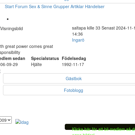
Start
Forum
Sex & Sinne
Grupper
Artiklar
Händelser
saltapa
kille
33
Senast 2024-11-
14:36
Ingarö
th great power comes great
sponsibility
edlem sedan
Specialstatus
Födelsedag
06-09-29
Hjälte
1992-11-17
Gästbok
Fotoblogg
Klicka här för att bli medlem så 
egna bilder!