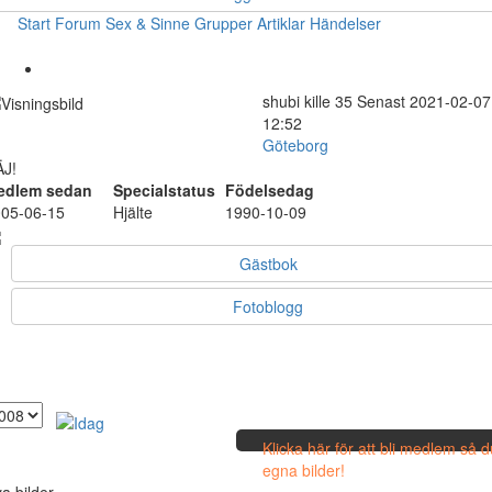
Start
Forum
Sex & Sinne
Grupper
Artiklar
Händelser
shubi
kille
35
Senast 2021-02-07
12:52
Göteborg
J!
edlem sedan
Specialstatus
Födelsedag
05-06-15
Hjälte
1990-10-09
Gästbok
Fotoblogg
Klicka här för att bli medlem så 
egna bilder!
a bilder