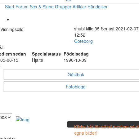
Start
Forum
Sex & Sinne
Grupper
Artiklar
Händelser
shubi
kille
35
Senast 2021-02-07
12:52
Göteborg
J!
edlem sedan
Specialstatus
Födelsedag
05-06-15
Hjälte
1990-10-09
Gästbok
Fotoblogg
Klicka här för att bli medlem så 
egna bilder!
a bilder