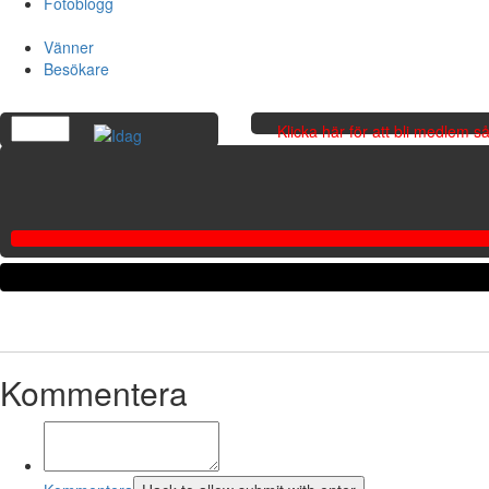
Fotoblogg
Vänner
Besökare
Klicka här för att bli medlem 
egna bilder!
Kommentera