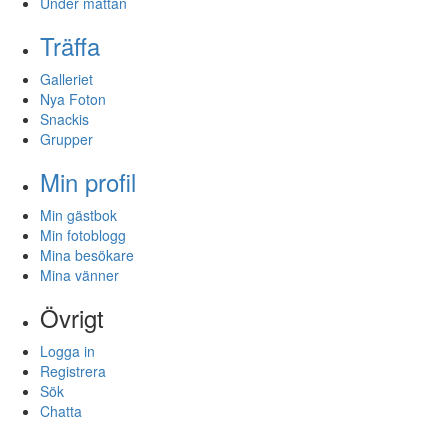
Under mattan
Träffa
Galleriet
Nya Foton
Snackis
Grupper
Min profil
Min gästbok
Min fotoblogg
Mina besökare
Mina vänner
Övrigt
Logga in
Registrera
Sök
Chatta