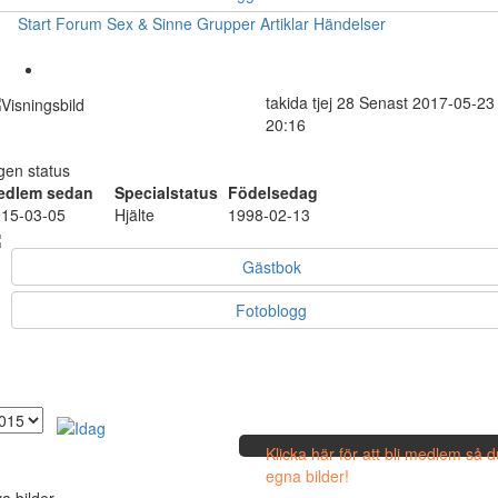
Start
Forum
Sex & Sinne
Grupper
Artiklar
Händelser
takida
tjej
28
Senast 2017-05-23
20:16
gen status
edlem sedan
Specialstatus
Födelsedag
15-03-05
Hjälte
1998-02-13
Gästbok
Fotoblogg
Klicka här för att bli medlem så 
egna bilder!
a bilder