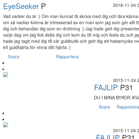
EyeSeeker
P
2018-11-24 
Vad vacker du är :) Om man kunnat få skriva med dig och lära känna
om så vacker kvinna är intresserad av en man som jag som gör allt f
dig och behandlar dig som en drottning :) Jag hade gett dig presente
varje dag om jag fick dejta dig och kom du till mig och festa du och ja
hade jag tagit med dig till vår guldbutik och gett dig ett halssmycke 
ett guldhjärta för vinna ditt hjärta :)
Svara
Rapportera
2015-11-24 
FAJLIP
P31
DU I MINA BYXOR IKV
Svara
Rapporter
2015-11-24 
FAJLIP
P31