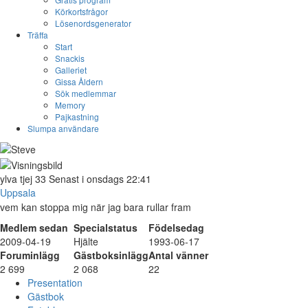
Körkortsfrågor
Lösenordsgenerator
Träffa
Start
Snackis
Galleriet
Gissa Åldern
Sök medlemmar
Memory
Pajkastning
Slumpa användare
ylva
tjej
33
Senast i onsdags 22:41
Uppsala
vem kan stoppa mig när jag bara rullar fram
Medlem sedan
Specialstatus
Födelsedag
2009-04-19
Hjälte
1993-06-17
Foruminlägg
Gästboksinlägg
Antal vänner
2 699
2 068
22
Presentation
Gästbok