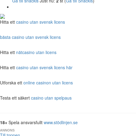
Gå till snackis
Just nu:
2
st (
Gå till Snackis
)
Hitta ett
casino utan svensk licens
bästa casino utan svensk licens
Hitta ett
nätcasino utan licens
Hitta ett
casino utan svensk licens här
Utforska ett
online casinon utan licens
Testa ett säkert
casino utan spelpaus
18+
Spela ansvarsfullt
www.stödlinjen.se
ANNONS
Till toppen