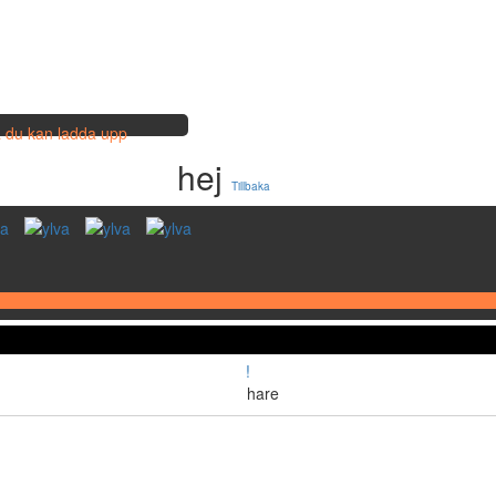
så du kan ladda upp
hej
Tillbaka
!
hare