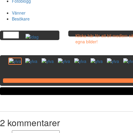
Fotoblogg
Vänner
Besökare
Klicka här för att bli medlem 
egna bilder!
2
kommentarer