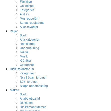
Filmklipp
Onlinespel
Kategorier
A till Ö
Mest populärt
Senast uppladdat
Allas favoriter
Pajjat
Start
Alla kategorier
Hamsterpaj
Underhållning
Teknik
Musik
Krönikor
Överbakat
Diskussionsforum
Kategorier
Nya trådar i forumet
Sök i forumet
Skapa undersökning
Mattan
Start
Alfabetet på tid
Ditt namn
Ditt Personnummer
Gratis program