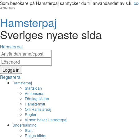
Som besökare på Hamsterpaj samtycker du till användandet av s.k.
co
ANNONS
Hamsterpaj
Sveriges nyaste sida
Hamsterpaj
Logga in
Registrera
Hamsterpaj
Startsidan
Annonsera
Förslagslådan
Hamsternytt
Om Hamsterpaj
Regler
Vi som bakar Hamsterpaj
Underhållning
Start
Roliga bilder