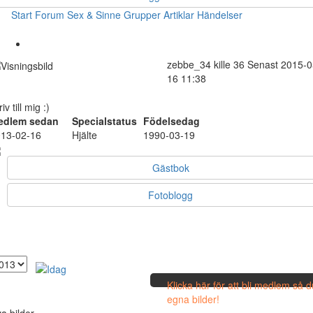
Start
Forum
Sex & Sinne
Grupper
Artiklar
Händelser
zebbe_34
kille
36
Senast 2015-0
16 11:38
riv till mig :)
edlem sedan
Specialstatus
Födelsedag
13-02-16
Hjälte
1990-03-19
Gästbok
Fotoblogg
Klicka här för att bli medlem så 
egna bilder!
a bilder