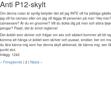
Anti P12-skylt
Om denna rutan är synlig betyder det att jag INTE vill ha jobbiga gäs
jag vill ha camsex eller om jag vill lägga till personen på msn “Hej msn?
camsexare? Är du en groomer? Vill du äckla dig på msn och störa tjejer 
pengar? Pssst, det är emot reglerna!
Det äcklet som skriver och frågar om sex och sådant kommer att bli 
komma att hänga ut äcklet som skriver och pussar, smeker, ber om msn
du lära känna mig som har denna skylt aktiverad, lär känna mig, sen 
punkt slut.
Inlägg: 1242
« Föregående
| 2 |
Nästa »