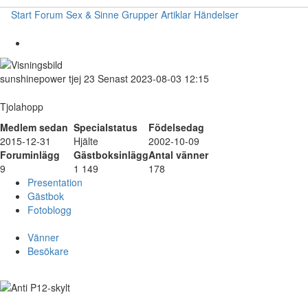
Start
Forum
Sex & Sinne
Grupper
Artiklar
Händelser
sunshinepower
tjej
23
Senast 2023-08-03 12:15
Tjolahopp
Medlem sedan
Specialstatus
Födelsedag
2015-12-31
Hjälte
2002-10-09
Foruminlägg
Gästboksinlägg
Antal vänner
9
1 149
178
Presentation
Gästbok
Fotoblogg
Vänner
Besökare