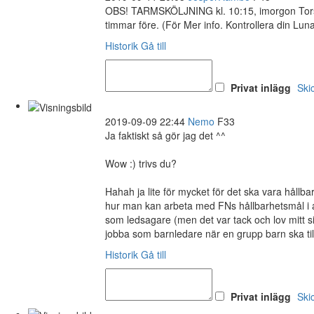
OBS! TARMSKÖLJNING kl. 10:15, imorgon Torsd
timmar före. (För Mer info. Kontrollera din Lu
Historik
Gå till
Privat inlägg
Ski
2019-09-09 22:44
Nemo
F33
Ja faktiskt så gör jag det ^^
Wow :) trivs du?
Hahah ja lite för mycket för det ska vara hållba
hur man kan arbeta med FNs hållbarhetsmål i a
som ledsagare (men det var tack och lov mitt si
jobba som barnledare när en grupp barn ska ti
Historik
Gå till
Privat inlägg
Ski