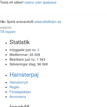
Testa ett säkert
casino utan spelpaus
18+
Spela ansvarsfullt
www.stödlinjen.se
ANNONS
Till toppen
Statistik
Inloggade just nu:
2
Medlemmar:
63 528
Besökare just nu:
1 943
Sidvisningar idag:
96 068
Hamsterpaj
Hamsternytt
Regler
Förslagslådan
Annonsera
Innehåll