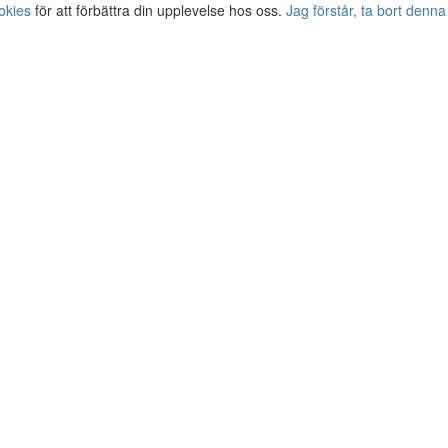
okies
för att förbättra din upplevelse hos oss.
Jag förstår, ta bort denna