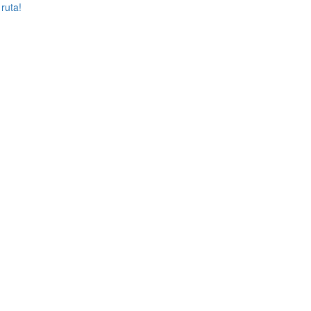
 ruta!