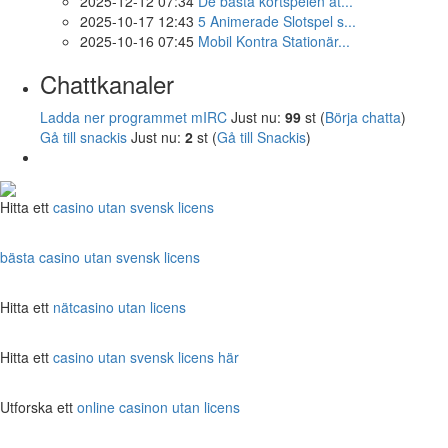
2025-12-12 07:34
De bästa kortspelen at...
2025-10-17 12:43
5 Animerade Slotspel s...
2025-10-16 07:45
Mobil Kontra Stationär...
Chattkanaler
Ladda ner programmet mIRC
Just nu:
99
st (
Börja chatta
)
Gå till snackis
Just nu:
2
st (
Gå till Snackis
)
Hitta ett
casino utan svensk licens
bästa casino utan svensk licens
Hitta ett
nätcasino utan licens
Hitta ett
casino utan svensk licens här
Utforska ett
online casinon utan licens