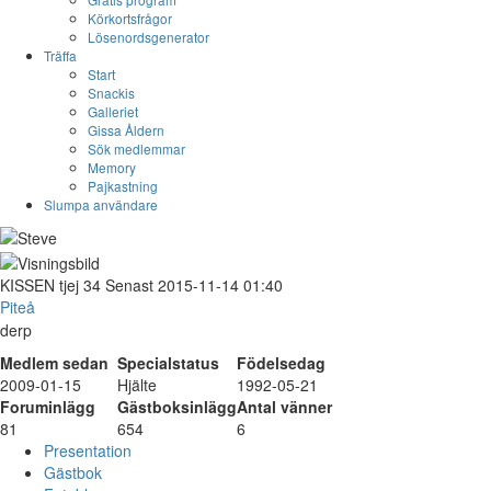
Körkortsfrågor
Lösenordsgenerator
Träffa
Start
Snackis
Galleriet
Gissa Åldern
Sök medlemmar
Memory
Pajkastning
Slumpa användare
KISSEN
tjej
34
Senast 2015-11-14 01:40
Piteå
derp
Medlem sedan
Specialstatus
Födelsedag
2009-01-15
Hjälte
1992-05-21
Foruminlägg
Gästboksinlägg
Antal vänner
81
654
6
Presentation
Gästbok