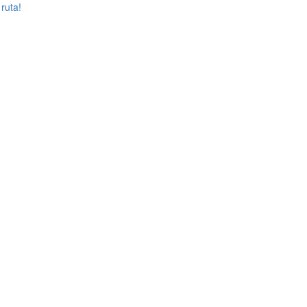
 ruta!