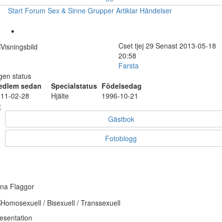
Start
Forum
Sex & Sinne
Grupper
Artiklar
Händelser
Cset
tjej
29
Senast 2013-05-18
20:58
Farsta
gen status
edlem sedan
Specialstatus
Födelsedag
11-02-28
Hjälte
1996-10-21
Gästbok
Fotoblogg
na Flaggor
esentation