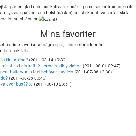
j! Jag är en glad och musikalisk fjortonåring som spelar trummor och
tarr, lyssnar på vad som helst (nästan) och älskar att va social. skriv
rna innan ni lämnar
Mina favoriter
et har inte favoriserat några spel, filmer eller bilder än.
n forumaktivitet
lla film online?
(2011-08-14 19:36)
projekt hull din kaft, 2 normala, dirty zlebbo
(2011-08-01 22:47)
ppat hatten- min text behöver medicin
(2011-07-08 13:30)
ide?
(2011-06-28 00:46)
va över bus?? ;d
(2011-06-19 23:51)