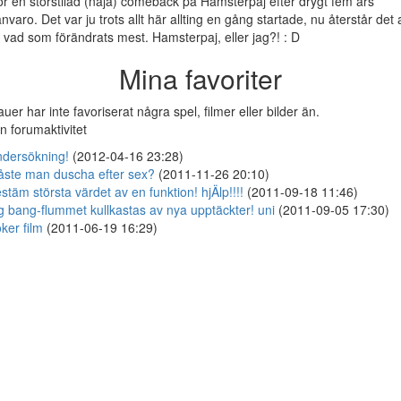
r en storstilad (nåja) comeback på Hamsterpaj efter drygt fem års
ånvaro. Det var ju trots allt här allting en gång startade, nu återstår det 
 vad som förändrats mest. Hamsterpaj, eller jag?! : D
Mina favoriter
uer har inte favoriserat några spel, filmer eller bilder än.
n forumaktivitet
dersökning!
(2012-04-16 23:28)
ste man duscha efter sex?
(2011-11-26 20:10)
stäm största värdet av en funktion! hjÄlp!!!!
(2011-09-18 11:46)
g bang-flummet kullkastas av nya upptäckter! uni
(2011-09-05 17:30)
ker film
(2011-06-19 16:29)