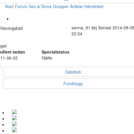
Start
Forum
Sex & Sinne
Grupper
Artiklar
Händelser
sanna_91
tjej
Senast 2014-08-0
22:34
ngel
edlem sedan
Specialstatus
11-06-02
Hjälte
Gästbok
Fotoblogg