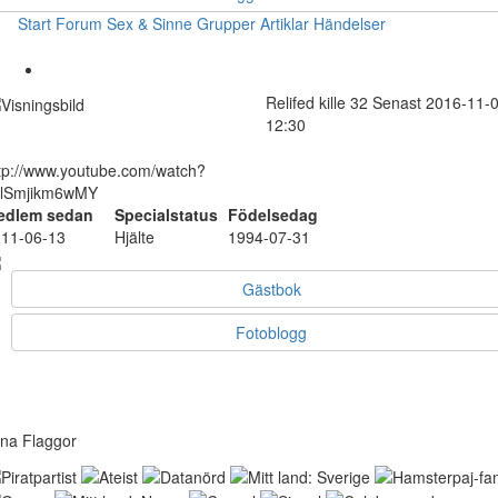
Start
Forum
Sex & Sinne
Grupper
Artiklar
Händelser
Relifed
kille
32
Senast 2016-11-
12:30
tp://www.youtube.com/watch?
=lSmjikm6wMY
edlem sedan
Specialstatus
Födelsedag
11-06-13
Hjälte
1994-07-31
Gästbok
Fotoblogg
na Flaggor