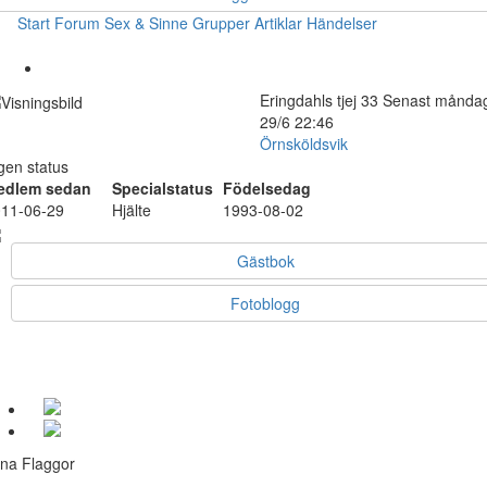
Start
Forum
Sex & Sinne
Grupper
Artiklar
Händelser
Eringdahls
tjej
33
Senast månda
29/6 22:46
Örnsköldsvik
gen status
edlem sedan
Specialstatus
Födelsedag
11-06-29
Hjälte
1993-08-02
Gästbok
Fotoblogg
na Flaggor