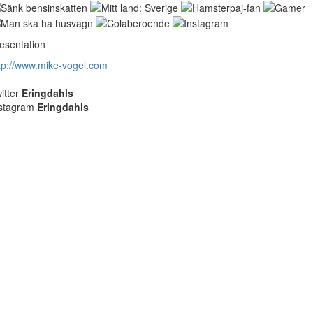
esentation
tp://www.mike-vogel.com
itter
Eringdahls
nstagram
Eringdahls