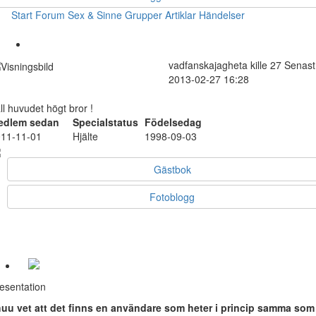
Start
Forum
Sex & Sinne
Grupper
Artiklar
Händelser
vadfanskajagheta
kille
27
Senast
2013-02-27 16:28
ll huvudet högt bror !
edlem sedan
Specialstatus
Födelsedag
11-11-01
Hjälte
1998-09-03
Gästbok
Fotoblogg
esentation
uu vet att det finns en användare som heter i princip samma som