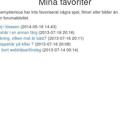
Mina favoriter
emysterious har inte favoriserat några spel, filmer eller bilder än.
n forumaktivitet
ej i klassen
(2014-05-16 14:43)
shår i en annan färg
(2013-07-16 20:16)
äning, vilken mat är bäst?
(2013-07-16 20:11)
oppshår på killar ?
(2013-07-16 20:08)
 bort webbläsarförslag
(2013-07-14 00:14)