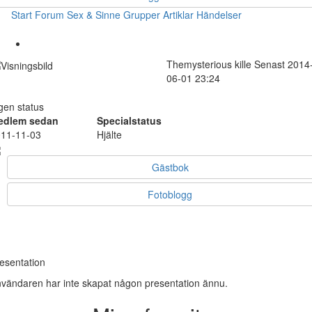
Start
Forum
Sex & Sinne
Grupper
Artiklar
Händelser
Themysterious
kille
Senast 2014
06-01 23:24
gen status
edlem sedan
Specialstatus
11-11-03
Hjälte
Gästbok
Fotoblogg
esentation
vändaren har inte skapat någon presentation ännu.