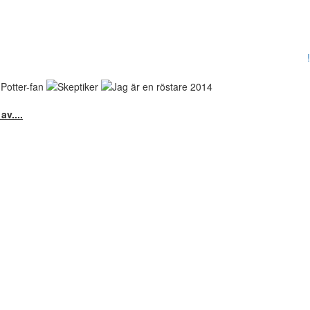
!
v....