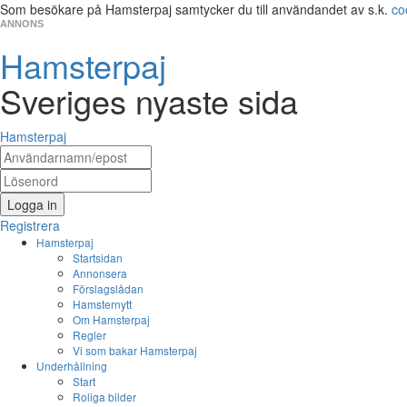
Som besökare på Hamsterpaj samtycker du till användandet av s.k.
co
ANNONS
Hamsterpaj
Sveriges nyaste sida
Hamsterpaj
Logga in
Registrera
Hamsterpaj
Startsidan
Annonsera
Förslagslådan
Hamsternytt
Om Hamsterpaj
Regler
Vi som bakar Hamsterpaj
Underhållning
Start
Roliga bilder