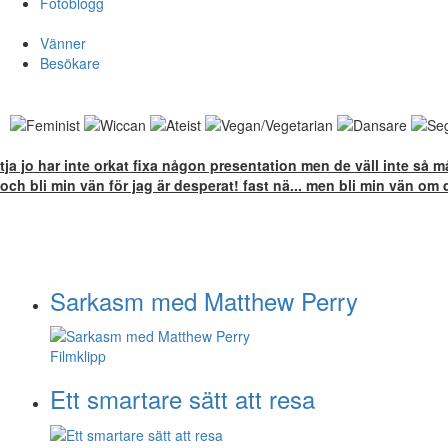
Fotoblogg
Vänner
Besökare
tja jo har inte orkat fixa någon presentation men de väll inte så m
och bli min vän för jag är desperat! fast nä... men bli min vän om du
Sarkasm med Matthew Perry
Filmklipp
Ett smartare sätt att resa