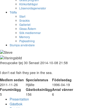
Körkortsfrågor
Lösenordsgenerator
Träffa
Start
Snackis
Galleriet
Gissa Åldern
Sök medlemmar
Memory
Pajkastning
Slumpa användare
thecupcake
tjej
30
Senast 2014-10-08 21:58
I don't eat fish they pee in the sea.
Medlem sedan
Specialstatus
Födelsedag
2011-11-26
Hjälte
1996-04-19
Foruminlägg
Gästboksinlägg
Antal vänner
5
156
6
Presentation
Gästbok