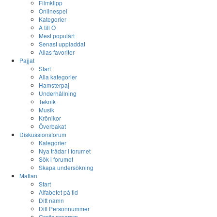
Filmklipp
Onlinespel
Kategorier
A till Ö
Mest populärt
Senast uppladdat
Allas favoriter
Pajjat
Start
Alla kategorier
Hamsterpaj
Underhållning
Teknik
Musik
Krönikor
Överbakat
Diskussionsforum
Kategorier
Nya trådar i forumet
Sök i forumet
Skapa undersökning
Mattan
Start
Alfabetet på tid
Ditt namn
Ditt Personnummer
Gratis program