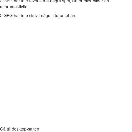
_GBG har inte favoriserat några spel, filmer eller bilder än.
n forumaktivitet
_GBG har inte skrivit något i forumet än.
Gå till desktop-sajten