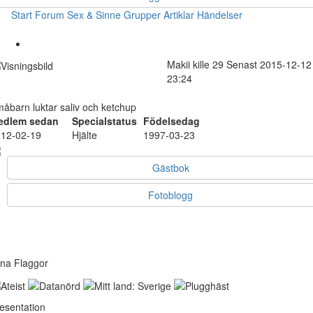
Start
Forum
Sex & Sinne
Grupper
Artiklar
Händelser
Makii
kille
29
Senast 2015-12-12
23:24
åbarn luktar saliv och ketchup
edlem sedan
Specialstatus
Födelsedag
12-02-19
Hjälte
1997-03-23
Gästbok
Fotoblogg
na Flaggor
esentation