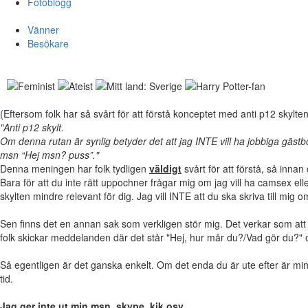
Fotoblogg
Vänner
Besökare
(Eftersom folk har så svårt för att förstå konceptet med anti p12 skylte
"Anti p12 skylt.
Om denna rutan är synlig betyder det att jag INTE vill ha jobbiga gästb
msn “Hej msn? puss”."
Denna meningen har folk tydligen
väldigt
svårt för att förstå, så innan 
Bara för att du inte rätt uppochner frågar mig om jag vill ha camsex elle
skylten mindre relevant för dig. Jag vill INTE att du ska skriva till mig 
Sen finns det en annan sak som verkligen stör mig. Det verkar som att m
folk skickar meddelanden där det står "Hej, hur mår du?/Vad gör du?" o
Så egentligen är det ganska enkelt. Om det enda du är ute efter är min m
tid.
Jag ger inte ut min msn, skype, kik osv.