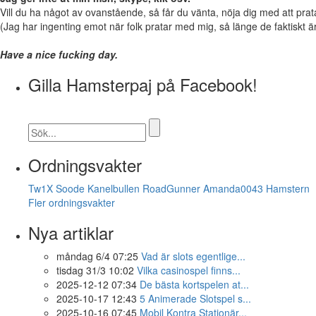
Vill du ha något av ovanstående, så får du vänta, nöja dig med att prata 
(Jag har ingenting emot när folk pratar med mig, så länge de faktiskt ä
Have a nice fucking day.
Gilla Hamsterpaj på Facebook!
Ordningsvakter
Tw1X
Soode
Kanelbullen
RoadGunner
Amanda0043
Hamstern
Fler ordningsvakter
Nya artiklar
måndag 6/4 07:25
Vad är slots egentlige...
tisdag 31/3 10:02
Vilka casinospel finns...
2025-12-12 07:34
De bästa kortspelen at...
2025-10-17 12:43
5 Animerade Slotspel s...
2025-10-16 07:45
Mobil Kontra Stationär...