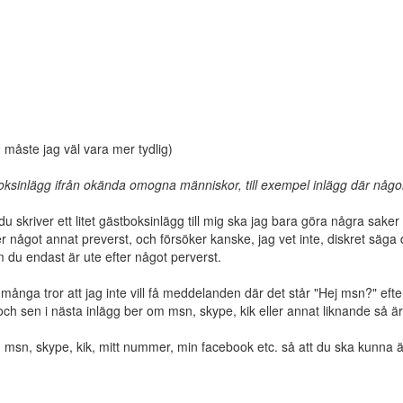
n måste jag väl vara mer tydlig)
oksinlägg ifrån okända omogna människor, till exempel inlägg där någon 
du skriver ett litet gästboksinlägg till mig ska jag bara göra några saker 
r något annat preverst, och försöker kanske, jag vet inte, diskret säga d
om du endast är ute efter något perverst.
ånga tror att jag inte vill få meddelanden där det står "Hej msn?" efte
ch sen i nästa inlägg ber om msn, skype, kik eller annat liknande så ä
sn, skype, kik, mitt nummer, min facebook etc. så att du ska kunna äckla