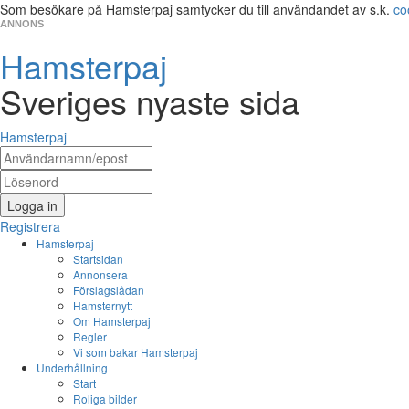
Som besökare på Hamsterpaj samtycker du till användandet av s.k.
co
ANNONS
Hamsterpaj
Sveriges nyaste sida
Hamsterpaj
Logga in
Registrera
Hamsterpaj
Startsidan
Annonsera
Förslagslådan
Hamsternytt
Om Hamsterpaj
Regler
Vi som bakar Hamsterpaj
Underhållning
Start
Roliga bilder