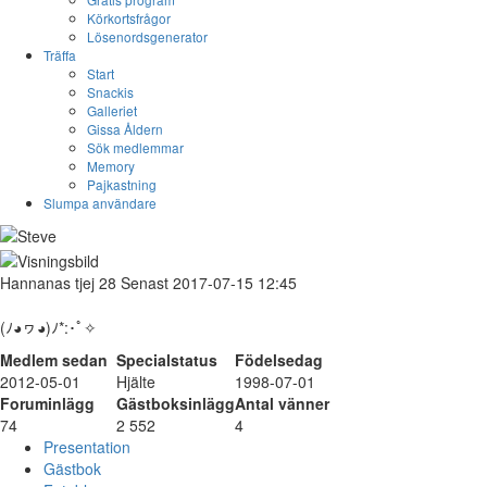
Körkortsfrågor
Lösenordsgenerator
Träffa
Start
Snackis
Galleriet
Gissa Åldern
Sök medlemmar
Memory
Pajkastning
Slumpa användare
Hannanas
tjej
28
Senast 2017-07-15 12:45
(ﾉ◕ヮ◕)ﾉ*:･ﾟ✧
Medlem sedan
Specialstatus
Födelsedag
2012-05-01
Hjälte
1998-07-01
Foruminlägg
Gästboksinlägg
Antal vänner
74
2 552
4
Presentation
Gästbok