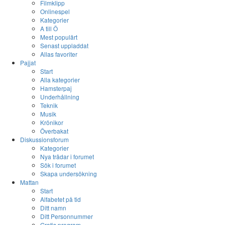
Filmklipp
Onlinespel
Kategorier
A till Ö
Mest populärt
Senast uppladdat
Allas favoriter
Pajjat
Start
Alla kategorier
Hamsterpaj
Underhållning
Teknik
Musik
Krönikor
Överbakat
Diskussionsforum
Kategorier
Nya trådar i forumet
Sök i forumet
Skapa undersökning
Mattan
Start
Alfabetet på tid
Ditt namn
Ditt Personnummer
Gratis program