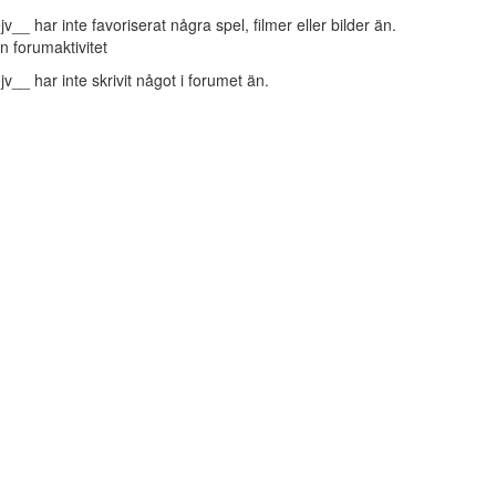
jv__ har inte favoriserat några spel, filmer eller bilder än.
n forumaktivitet
jv__ har inte skrivit något i forumet än.