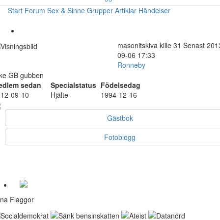
Start
Forum
Sex & Sinne
Grupper
Artiklar
Händelser
masonitskiva
kille
31
Senast 201
09-06 17:33
Ronneby
like GB gubben
edlem sedan
Specialstatus
Födelsedag
12-09-10
Hjälte
1994-12-16
Gästbok
Fotoblogg
na Flaggor