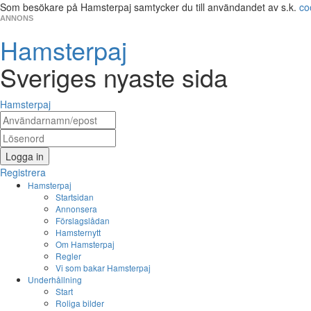
Som besökare på Hamsterpaj samtycker du till användandet av s.k.
co
ANNONS
Hamsterpaj
Sveriges nyaste sida
Hamsterpaj
Logga in
Registrera
Hamsterpaj
Startsidan
Annonsera
Förslagslådan
Hamsternytt
Om Hamsterpaj
Regler
Vi som bakar Hamsterpaj
Underhållning
Start
Roliga bilder