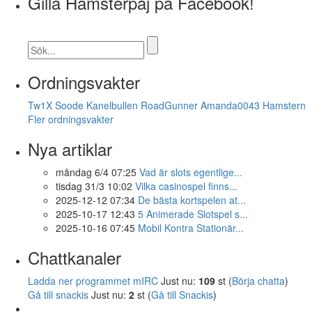
Gilla Hamsterpaj på Facebook!
Ordningsvakter
Tw1X
Soode
Kanelbullen
RoadGunner
Amanda0043
Hamstern
Fler ordningsvakter
Nya artiklar
måndag 6/4 07:25
Vad är slots egentlige...
tisdag 31/3 10:02
Vilka casinospel finns...
2025-12-12 07:34
De bästa kortspelen at...
2025-10-17 12:43
5 Animerade Slotspel s...
2025-10-16 07:45
Mobil Kontra Stationär...
Chattkanaler
Ladda ner programmet mIRC
Just nu:
109
st (
Börja chatta
)
Gå till snackis
Just nu:
2
st (
Gå till Snackis
)