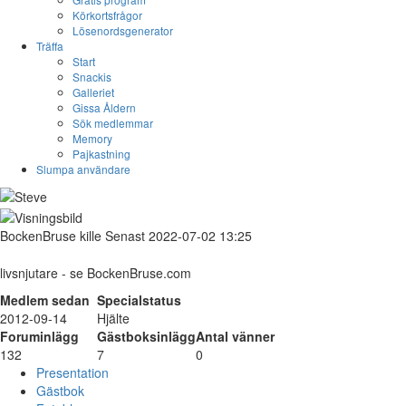
Körkortsfrågor
Lösenordsgenerator
Träffa
Start
Snackis
Galleriet
Gissa Åldern
Sök medlemmar
Memory
Pajkastning
Slumpa användare
BockenBruse
kille
Senast 2022-07-02 13:25
livsnjutare - se BockenBruse.com
Medlem sedan
Specialstatus
2012-09-14
Hjälte
Foruminlägg
Gästboksinlägg
Antal vänner
132
7
0
Presentation
Gästbok