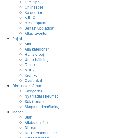
Filmklipp
Onlinespel
Kategorier
A till Ö
Mest populärt
Senast uppladdat
Allas favoriter
Pajjat
Start
Alla kategorier
Hamsterpaj
Underhållning
Teknik
Musik
Krönikor
Överbakat
Diskussionsforum
Kategorier
Nya trådar i forumet
Sök i forumet
Skapa undersökning
Mattan
Start
Alfabetet på tid
Ditt namn
Ditt Personnummer
Gratis program