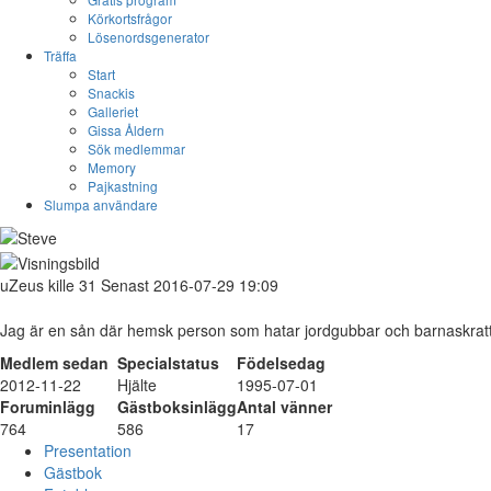
Körkortsfrågor
Lösenordsgenerator
Träffa
Start
Snackis
Galleriet
Gissa Åldern
Sök medlemmar
Memory
Pajkastning
Slumpa användare
uZeus
kille
31
Senast 2016-07-29 19:09
Jag är en sån där hemsk person som hatar jordgubbar och barnaskratt
Medlem sedan
Specialstatus
Födelsedag
2012-11-22
Hjälte
1995-07-01
Foruminlägg
Gästboksinlägg
Antal vänner
764
586
17
Presentation
Gästbok