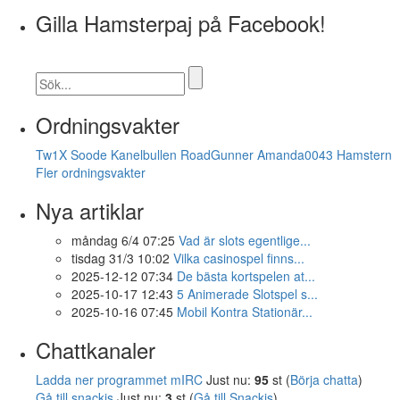
Gilla Hamsterpaj på Facebook!
Ordningsvakter
Tw1X
Soode
Kanelbullen
RoadGunner
Amanda0043
Hamstern
Fler ordningsvakter
Nya artiklar
måndag 6/4 07:25
Vad är slots egentlige...
tisdag 31/3 10:02
Vilka casinospel finns...
2025-12-12 07:34
De bästa kortspelen at...
2025-10-17 12:43
5 Animerade Slotspel s...
2025-10-16 07:45
Mobil Kontra Stationär...
Chattkanaler
Ladda ner programmet mIRC
Just nu:
95
st (
Börja chatta
)
Gå till snackis
Just nu:
3
st (
Gå till Snackis
)