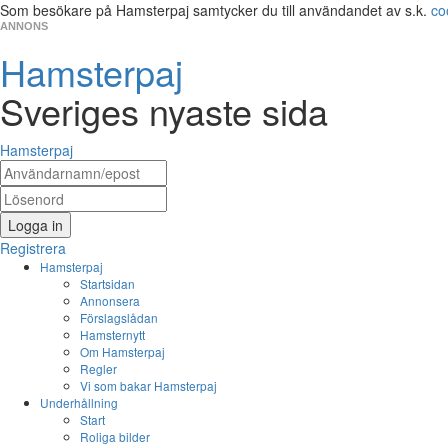
Som besökare på Hamsterpaj samtycker du till användandet av s.k.
co
ANNONS
Hamsterpaj
Sveriges nyaste sida
Hamsterpaj
Logga in
Registrera
Hamsterpaj
Startsidan
Annonsera
Förslagslådan
Hamsternytt
Om Hamsterpaj
Regler
Vi som bakar Hamsterpaj
Underhållning
Start
Roliga bilder