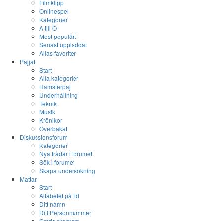
Filmklipp
Onlinespel
Kategorier
A till Ö
Mest populärt
Senast uppladdat
Allas favoriter
Pajjat
Start
Alla kategorier
Hamsterpaj
Underhållning
Teknik
Musik
Krönikor
Överbakat
Diskussionsforum
Kategorier
Nya trådar i forumet
Sök i forumet
Skapa undersökning
Mattan
Start
Alfabetet på tid
Ditt namn
Ditt Personnummer
Gratis program