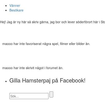
Vänner
Besökare
Hej! Jag är ny här så skriv gärna, jag bor och lever söderförort här i Sto
maooo har inte favoriserat några spel, filmer eller bilder än.
maooo har inte skrivit något i forumet än.
Gilla Hamsterpaj på Facebook!