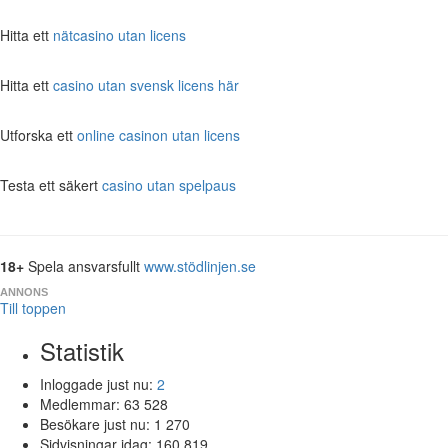
Hitta ett
nätcasino utan licens
Hitta ett
casino utan svensk licens här
Utforska ett
online casinon utan licens
Testa ett säkert
casino utan spelpaus
18+
Spela ansvarsfullt
www.stödlinjen.se
ANNONS
Till toppen
Statistik
Inloggade just nu:
2
Medlemmar:
63 528
Besökare just nu:
1 270
Sidvisningar idag:
160 819