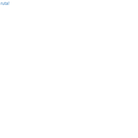
 ruta!