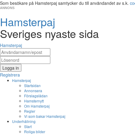
Som besökare på Hamsterpaj samtycker du till användandet av s.k.
co
ANNONS
Hamsterpaj
Sveriges nyaste sida
Hamsterpaj
Logga in
Registrera
Hamsterpaj
Startsidan
Annonsera
Förslagslådan
Hamsternytt
Om Hamsterpaj
Regler
Vi som bakar Hamsterpaj
Underhållning
Start
Roliga bilder