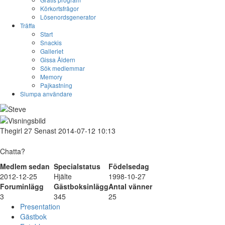
Körkortsfrågor
Lösenordsgenerator
Träffa
Start
Snackis
Galleriet
Gissa Åldern
Sök medlemmar
Memory
Pajkastning
Slumpa användare
Thegirl
27
Senast 2014-07-12 10:13
Chatta?
Medlem sedan
Specialstatus
Födelsedag
2012-12-25
Hjälte
1998-10-27
Foruminlägg
Gästboksinlägg
Antal vänner
3
345
25
Presentation
Gästbok