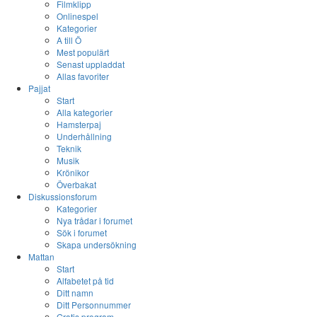
Filmklipp
Onlinespel
Kategorier
A till Ö
Mest populärt
Senast uppladdat
Allas favoriter
Pajjat
Start
Alla kategorier
Hamsterpaj
Underhållning
Teknik
Musik
Krönikor
Överbakat
Diskussionsforum
Kategorier
Nya trådar i forumet
Sök i forumet
Skapa undersökning
Mattan
Start
Alfabetet på tid
Ditt namn
Ditt Personnummer
Gratis program