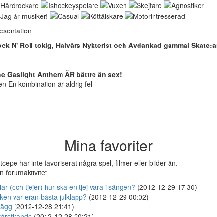
esentation
ck N' Roll tokig, Halvårs Nykterist och Avdankad gammal Skate:a
e Gaslight Anthem ÄR bättre än sex!
n En kombination är aldrig fel!
Mina favoriter
ttcepe har inte favoriserat några spel, filmer eller bilder än.
n forumaktivitet
llar (och tjejer) hur ska en tjej vara i sängen?
(2012-12-29 17:30)
lken var eran bästa julklapp?
(2012-12-29 00:02)
kägg
(2012-12-28 21:41)
årsfirande
(2012-12-28 20:21)