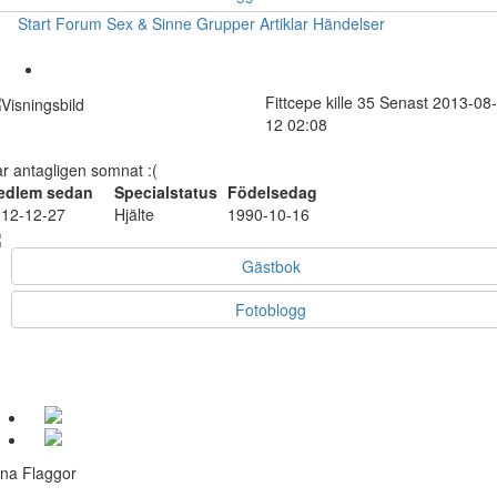
Start
Forum
Sex & Sinne
Grupper
Artiklar
Händelser
Fittcepe
kille
35
Senast 2013-08-
12 02:08
r antagligen somnat :(
edlem sedan
Specialstatus
Födelsedag
12-12-27
Hjälte
1990-10-16
Gästbok
Fotoblogg
na Flaggor