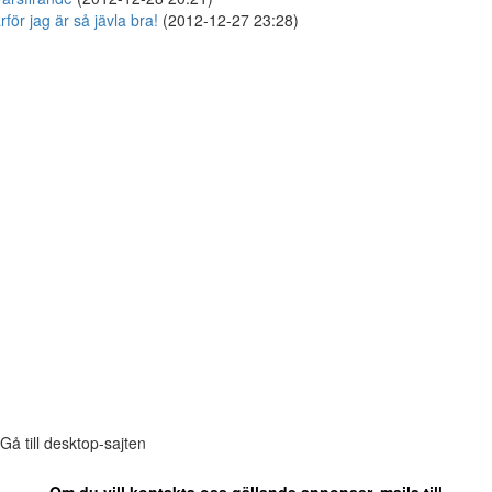
rför jag är så jävla bra!
(2012-12-27 23:28)
Gå till desktop-sajten
Om du vill kontakta oss gällande annonser, maila till