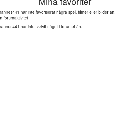
Mina favoriter
hannes441 har inte favoriserat några spel, filmer eller bilder än.
n forumaktivitet
hannes441 har inte skrivit något i forumet än.