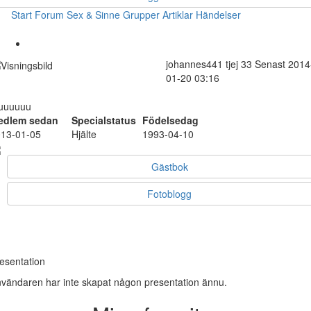
Start
Forum
Sex & Sinne
Grupper
Artiklar
Händelser
johannes441
tjej
33
Senast 2014
01-20 03:16
uuuuuu
edlem sedan
Specialstatus
Födelsedag
13-01-05
Hjälte
1993-04-10
Gästbok
Fotoblogg
esentation
vändaren har inte skapat någon presentation ännu.