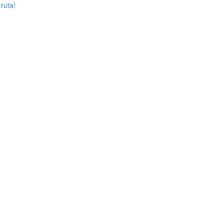
 ruta!