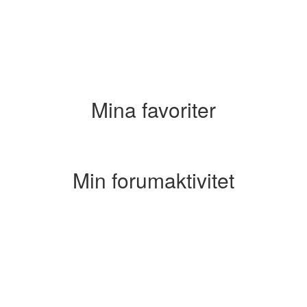
Mina favoriter
Min forumaktivitet