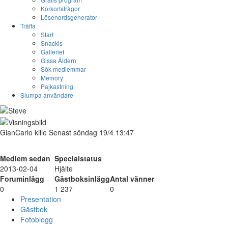
Körkortsfrågor
Lösenordsgenerator
Träffa
Start
Snackis
Galleriet
Gissa Åldern
Sök medlemmar
Memory
Pajkastning
Slumpa användare
GianCarlo
kille
Senast söndag 19/4 13:47
Medlem sedan
Specialstatus
2013-02-04
Hjälte
Foruminlägg
Gästboksinlägg
Antal vänner
0
1 237
0
Presentation
Gästbok
Fotoblogg