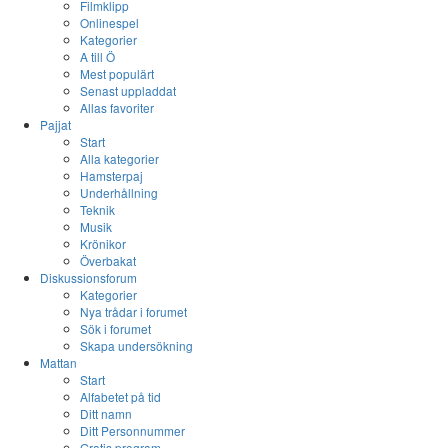
Filmklipp
Onlinespel
Kategorier
A till Ö
Mest populärt
Senast uppladdat
Allas favoriter
Pajjat
Start
Alla kategorier
Hamsterpaj
Underhållning
Teknik
Musik
Krönikor
Överbakat
Diskussionsforum
Kategorier
Nya trådar i forumet
Sök i forumet
Skapa undersökning
Mattan
Start
Alfabetet på tid
Ditt namn
Ditt Personnummer
Gratis program