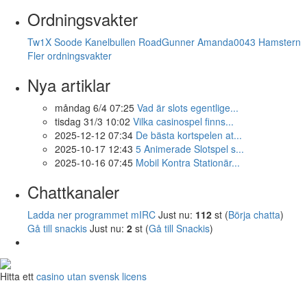
Ordningsvakter
Tw1X
Soode
Kanelbullen
RoadGunner
Amanda0043
Hamstern
Fler ordningsvakter
Nya artiklar
måndag 6/4 07:25
Vad är slots egentlige...
tisdag 31/3 10:02
Vilka casinospel finns...
2025-12-12 07:34
De bästa kortspelen at...
2025-10-17 12:43
5 Animerade Slotspel s...
2025-10-16 07:45
Mobil Kontra Stationär...
Chattkanaler
Ladda ner programmet mIRC
Just nu:
112
st (
Börja chatta
)
Gå till snackis
Just nu:
2
st (
Gå till Snackis
)
Hitta ett
casino utan svensk licens