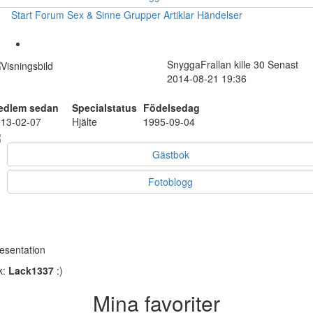
Start
Forum
Sex & Sinne
Grupper
Artiklar
Händelser
SnyggaFrallan
kille
30
Senast
2014-08-21 19:36
edlem sedan
Specialstatus
Födelsedag
13-02-07
Hjälte
1995-09-04
Gästbok
Fotoblogg
esentation
k:
Lack1337
:)
Mina favoriter