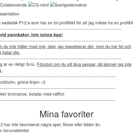
esentation
 sadistisk P12:a som har en ful profilbild för att jag måste ha en profilbi
----------------------------------------------------------------------------------
rid pannkakor, inte ruttna ägg!
----------------------------------------------------------------------------------
 du inte håller med mig, okej, jag respekterar det, men du har fel och
g hatar dig.
----------------------------------------------------------------------------------
g är en riktigt /b/ro.
Förutom om du vill låna pengar, då känner jag inte
g.
------------------------------------------------------------------------------
ockholm, gröna linjen <3
------------------------------------------------------------------------------
ker bromance, betalar med våfflor.
------------------------------------------------------------------------------
Mina favoriter
2 har inte favoriserat några spel, filmer eller bilder än.
n forumaktivitet