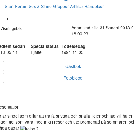
Start
Forum
Sex & Sinne
Grupper
Artiklar
Händelser
Adamizad
kille
31
Senast 2013-0
18 00:23
edlem sedan
Specialstatus
Födelsedag
13-05-14
Hjälte
1994-11-05
Gästbok
Fotoblogg
esentation
g är singel som gillar att träffa snygga och snälla tjejer och jag vill ha en
ogen tjej som vara med mig i resor och ute promenad på sommaren oc
diga dagar