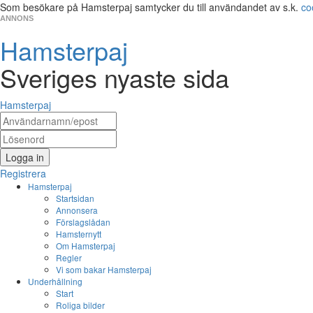
Som besökare på Hamsterpaj samtycker du till användandet av s.k.
co
ANNONS
Hamsterpaj
Sveriges nyaste sida
Hamsterpaj
Logga in
Registrera
Hamsterpaj
Startsidan
Annonsera
Förslagslådan
Hamsternytt
Om Hamsterpaj
Regler
Vi som bakar Hamsterpaj
Underhållning
Start
Roliga bilder