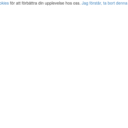
okies
för att förbättra din upplevelse hos oss.
Jag förstår, ta bort denna