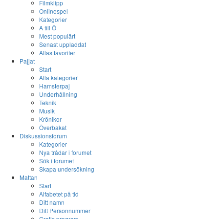
Filmklipp
Onlinespel
Kategorier
A till Ö
Mest populärt
Senast uppladdat
Allas favoriter
Pajjat
Start
Alla kategorier
Hamsterpaj
Underhållning
Teknik
Musik
Krönikor
Överbakat
Diskussionsforum
Kategorier
Nya trådar i forumet
Sök i forumet
Skapa undersökning
Mattan
Start
Alfabetet på tid
Ditt namn
Ditt Personnummer
Gratis program