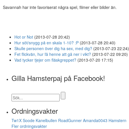
Savannah har inte favoriserat några spel, filmer eller bilder än.
Hot or Not
(2013-07-28 20:42)
Hur söt/snygg på en skala 1-10? :P
(2013-07-28 20:40)
Skulle personen över dig ha sex, med dig?
(2013-07-23 22:24)
Fet flickvän, hur få henne att gå ner i vikt?
(2013-07-22 09:20)
Vad tycker tjejer om fläskgreppet?
(2013-07-20 17:15)
Gilla Hamsterpaj på Facebook!
Ordningsvakter
Tw1X
Soode
Kanelbullen
RoadGunner
Amanda0043
Hamstern
Fler ordningsvakter