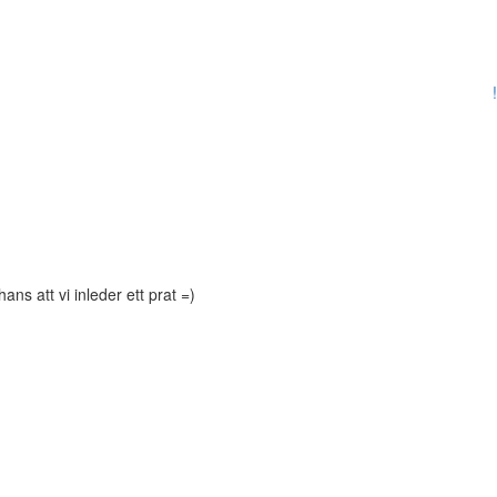
!
s att vi inleder ett prat =)