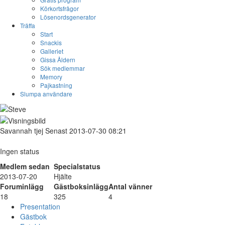
Körkortsfrågor
Lösenordsgenerator
Träffa
Start
Snackis
Galleriet
Gissa Åldern
Sök medlemmar
Memory
Pajkastning
Slumpa användare
Savannah
tjej
Senast 2013-07-30 08:21
Ingen status
Medlem sedan
Specialstatus
2013-07-20
Hjälte
Foruminlägg
Gästboksinlägg
Antal vänner
18
325
4
Presentation
Gästbok