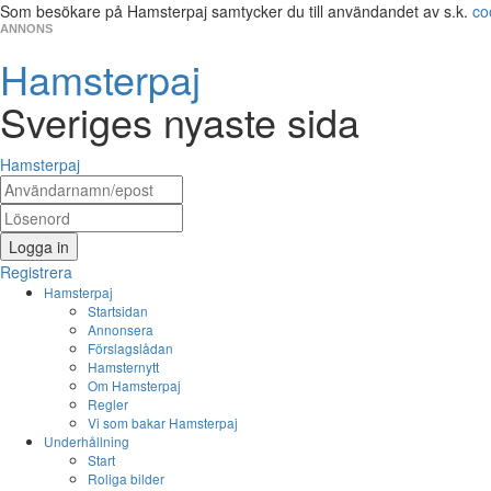
Som besökare på Hamsterpaj samtycker du till användandet av s.k.
co
ANNONS
Hamsterpaj
Sveriges nyaste sida
Hamsterpaj
Logga in
Registrera
Hamsterpaj
Startsidan
Annonsera
Förslagslådan
Hamsternytt
Om Hamsterpaj
Regler
Vi som bakar Hamsterpaj
Underhållning
Start
Roliga bilder