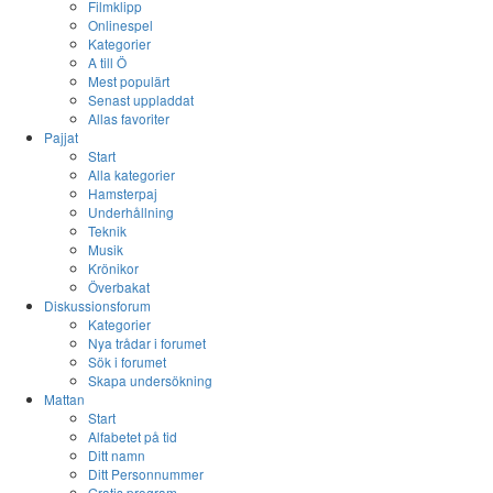
Filmklipp
Onlinespel
Kategorier
A till Ö
Mest populärt
Senast uppladdat
Allas favoriter
Pajjat
Start
Alla kategorier
Hamsterpaj
Underhållning
Teknik
Musik
Krönikor
Överbakat
Diskussionsforum
Kategorier
Nya trådar i forumet
Sök i forumet
Skapa undersökning
Mattan
Start
Alfabetet på tid
Ditt namn
Ditt Personnummer
Gratis program