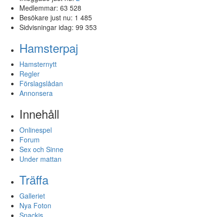
Medlemmar:
63 528
Besökare just nu:
1 485
Sidvisningar idag:
99 353
Hamsterpaj
Hamsternytt
Regler
Förslagslådan
Annonsera
Innehåll
Onlinespel
Forum
Sex och Sinne
Under mattan
Träffa
Galleriet
Nya Foton
Snackis