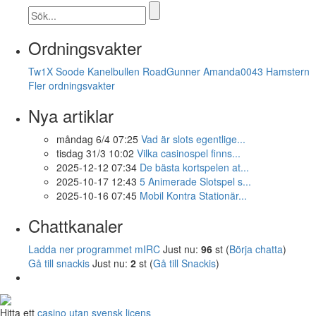
Ordningsvakter
Tw1X
Soode
Kanelbullen
RoadGunner
Amanda0043
Hamstern
Fler ordningsvakter
Nya artiklar
måndag 6/4 07:25
Vad är slots egentlige...
tisdag 31/3 10:02
Vilka casinospel finns...
2025-12-12 07:34
De bästa kortspelen at...
2025-10-17 12:43
5 Animerade Slotspel s...
2025-10-16 07:45
Mobil Kontra Stationär...
Chattkanaler
Ladda ner programmet mIRC
Just nu:
96
st (
Börja chatta
)
Gå till snackis
Just nu:
2
st (
Gå till Snackis
)
Hitta ett
casino utan svensk licens