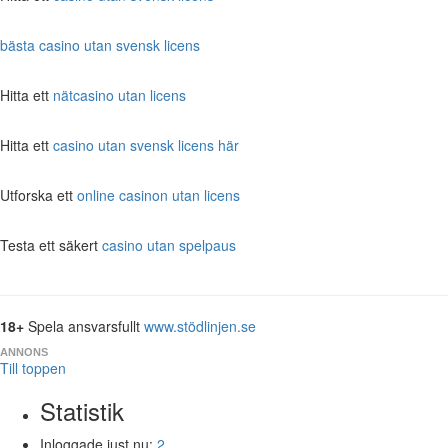
bästa casino utan svensk licens
Hitta ett
nätcasino utan licens
Hitta ett
casino utan svensk licens här
Utforska ett
online casinon utan licens
Testa ett säkert
casino utan spelpaus
18+
Spela ansvarsfullt
www.stödlinjen.se
ANNONS
Till toppen
Statistik
Inloggade just nu:
2