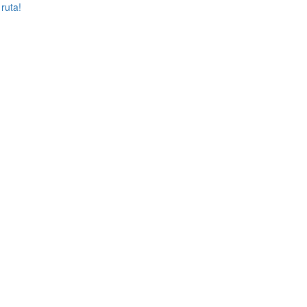
 ruta!