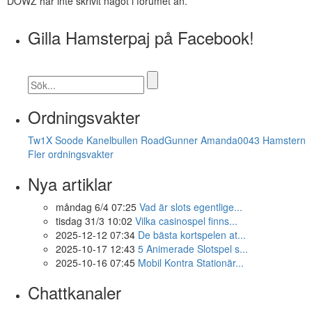
DOWZ har inte skrivit något i forumet än.
Gilla Hamsterpaj på Facebook!
Ordningsvakter
Tw1X
Soode
Kanelbullen
RoadGunner
Amanda0043
Hamstern
Fler ordningsvakter
Nya artiklar
måndag 6/4 07:25
Vad är slots egentlige...
tisdag 31/3 10:02
Vilka casinospel finns...
2025-12-12 07:34
De bästa kortspelen at...
2025-10-17 12:43
5 Animerade Slotspel s...
2025-10-16 07:45
Mobil Kontra Stationär...
Chattkanaler