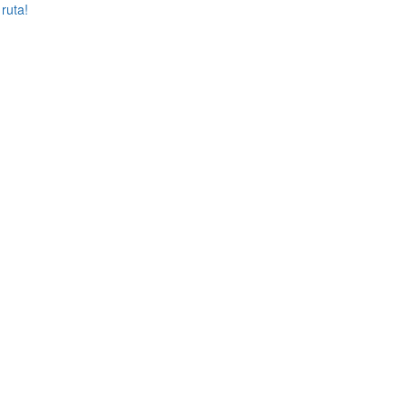
 ruta!