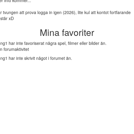
r info kommer...
r tvungen att prova logga in igen (2026), lite kul att kontot fortfarande
står xD
Mina favoriter
ng1 har inte favoriserat några spel, filmer eller bilder än.
n forumaktivitet
ng1 har inte skrivit något i forumet än.