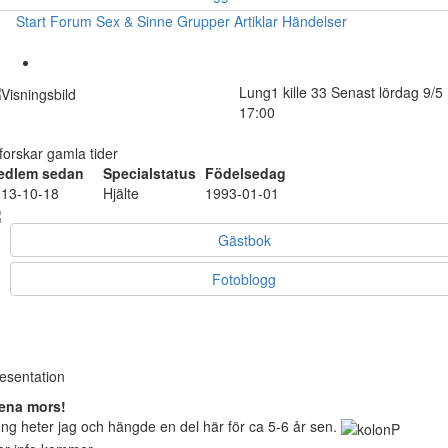
Start
Forum
Sex & Sinne
Grupper
Artiklar
Händelser
Lung1
kille
33
Senast lördag 9/5
17:00
forskar gamla tider
edlem sedan
Specialstatus
Födelsedag
13-10-18
Hjälte
1993-01-01
Gästbok
Fotoblogg
esentation
ena mors!
ng heter jag och hängde en del här för ca 5-6 år sen.