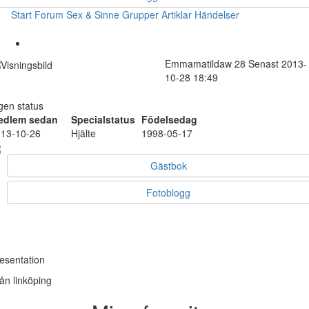
Start
Forum
Sex & Sinne
Grupper
Artiklar
Händelser
Emmamatildaw
28
Senast 2013-
10-28 18:49
gen status
edlem sedan
Specialstatus
Födelsedag
13-10-26
Hjälte
1998-05-17
Gästbok
Fotoblogg
esentation
ån linköping