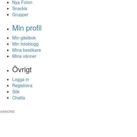
Nya Foton
Snackis
Grupper
Min profil
Min gästbok
Min fotoblogg
Mina besökare
Mina vänner
Övrigt
Logga in
Registrera
Sök
Chatta
ANNONS