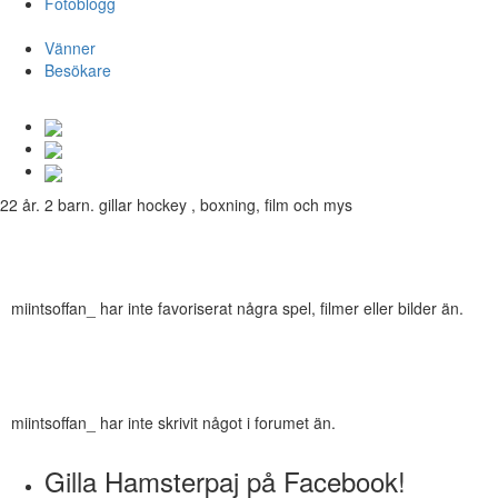
Fotoblogg
Vänner
Besökare
22 år. 2 barn. gillar hockey , boxning, film och mys
miintsoffan_ har inte favoriserat några spel, filmer eller bilder än.
miintsoffan_ har inte skrivit något i forumet än.
Gilla Hamsterpaj på Facebook!