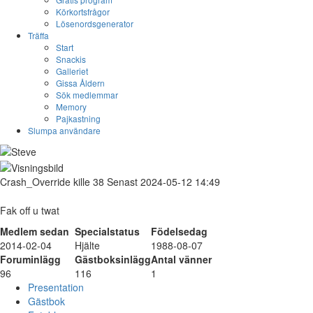
Körkortsfrågor
Lösenordsgenerator
Träffa
Start
Snackis
Galleriet
Gissa Åldern
Sök medlemmar
Memory
Pajkastning
Slumpa användare
Crash_Override
kille
38
Senast 2024-05-12 14:49
Fak off u twat
Medlem sedan
Specialstatus
Födelsedag
2014-02-04
Hjälte
1988-08-07
Foruminlägg
Gästboksinlägg
Antal vänner
96
116
1
Presentation
Gästbok