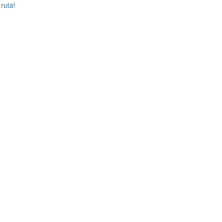
 ruta!