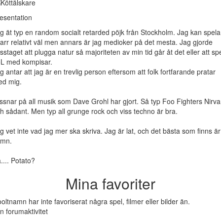
esentation
g ät typ en random socialt retarded pöjk från Stockholm. Jag kan spela
tarr relativt väl men annars är jag medioker på det mesta. Jag gjorde
sstaget att plugga natur så majoriteten av min tid går åt det eller att sp
L med kompisar.
g antar att jag är en trevlig person eftersom att folk fortfarande pratar
d mig.
ssnar på all musik som Dave Grohl har gjort. Så typ Foo Fighters Nirv
h sådant. Men typ all grunge rock och viss techno är bra.
g vet inte vad jag mer ska skriva. Jag är lat, och det bästa som finns är
ömn.
.... Potato?
Mina favoriter
oltnamn har inte favoriserat några spel, filmer eller bilder än.
n forumaktivitet