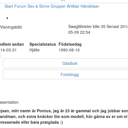
Start
Forum
Sex & Sinne
Grupper
Artiklar
Händelser
SwagMeister
kille
35
Senast 201
05-09 22:54
edlem sedan
Specialstatus
Födelsedag
14-03-31
Hjälte
1990-08-16
Gästbok
Fotoblogg
esentation
jsan, mitt namn är Pontus, jag är 23 år gammal och jag jobbar so
andman, och extra knäcker lite som modell, hör gärna av er om ni
tresserade eller bara pratglada :)