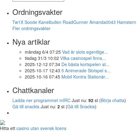
Ordningsvakter
Tw1X
Soode
Kanelbullen
RoadGunner
Amanda0043
Hamstern
Fler ordningsvakter
Nya artiklar
måndag 6/4 07:25
Vad är slots egentlige...
tisdag 31/3 10:02
Vilka casinospel finns...
2025-12-12 07:34
De bästa kortspelen at...
2025-10-17 12:43
5 Animerade Slotspel s...
2025-10-16 07:45
Mobil Kontra Stationär...
Chattkanaler
Ladda ner programmet mIRC
Just nu:
92
st (
Börja chatta
)
Gå till snackis
Just nu:
2
st (
Gå till Snackis
)
Hitta ett
casino utan svensk licens