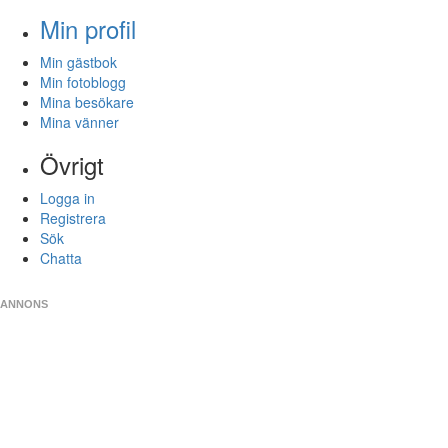
Min profil
Min gästbok
Min fotoblogg
Mina besökare
Mina vänner
Övrigt
Logga in
Registrera
Sök
Chatta
ANNONS