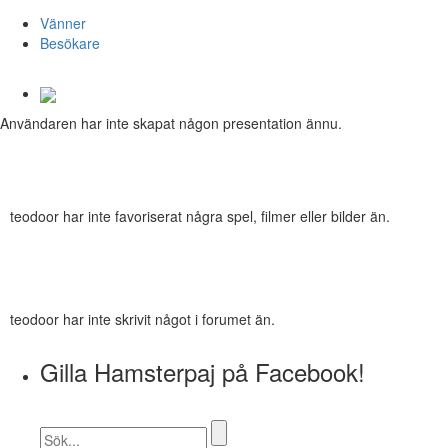
Vänner
Besökare
Användaren har inte skapat någon presentation ännu.
teodoor har inte favoriserat några spel, filmer eller bilder än.
teodoor har inte skrivit något i forumet än.
Gilla Hamsterpaj på Facebook!