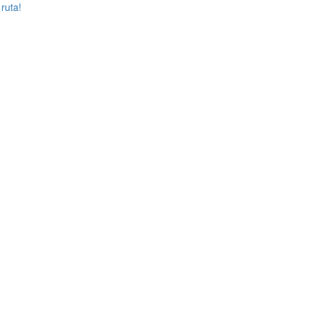
 ruta!