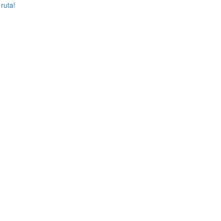
 ruta!