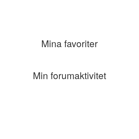
Mina favoriter
Min forumaktivitet