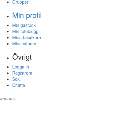
Grupper
Min profil
Min gästbok
Min fotoblogg
Mina besökare
Mina vänner
Övrigt
Logga in
Registrera
Sök
Chatta
ANNONS