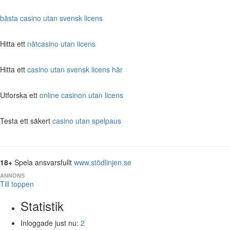
bästa casino utan svensk licens
Hitta ett
nätcasino utan licens
Hitta ett
casino utan svensk licens här
Utforska ett
online casinon utan licens
Testa ett säkert
casino utan spelpaus
18+
Spela ansvarsfullt
www.stödlinjen.se
ANNONS
Till toppen
Statistik
Inloggade just nu:
2