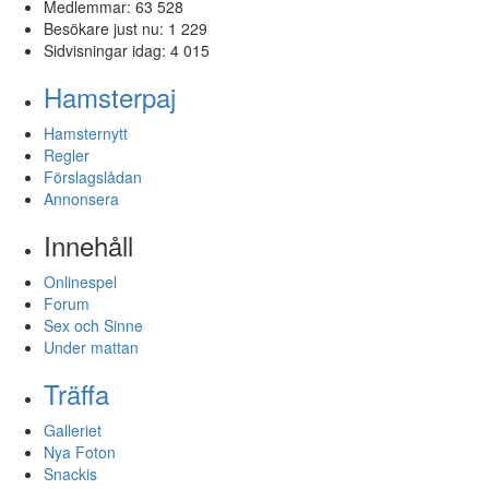
Medlemmar:
63 528
Besökare just nu:
1 229
Sidvisningar idag:
4 015
Hamsterpaj
Hamsternytt
Regler
Förslagslådan
Annonsera
Innehåll
Onlinespel
Forum
Sex och Sinne
Under mattan
Träffa
Galleriet
Nya Foton
Snackis