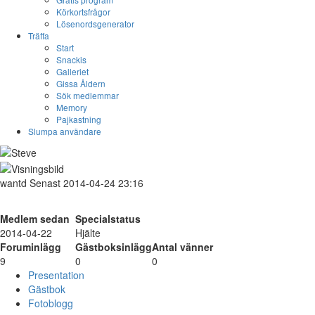
Körkortsfrågor
Lösenordsgenerator
Träffa
Start
Snackis
Galleriet
Gissa Åldern
Sök medlemmar
Memory
Pajkastning
Slumpa användare
wantd
Senast 2014-04-24 23:16
Medlem sedan
Specialstatus
2014-04-22
Hjälte
Foruminlägg
Gästboksinlägg
Antal vänner
9
0
0
Presentation
Gästbok
Fotoblogg