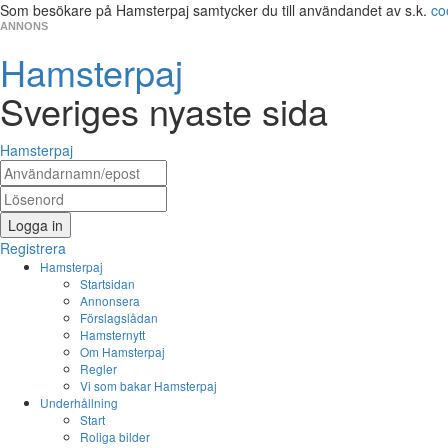
Som besökare på Hamsterpaj samtycker du till användandet av s.k.
co
ANNONS
Hamsterpaj
Sveriges nyaste sida
Hamsterpaj
Logga in
Registrera
Hamsterpaj
Startsidan
Annonsera
Förslagslådan
Hamsternytt
Om Hamsterpaj
Regler
Vi som bakar Hamsterpaj
Underhållning
Start
Roliga bilder