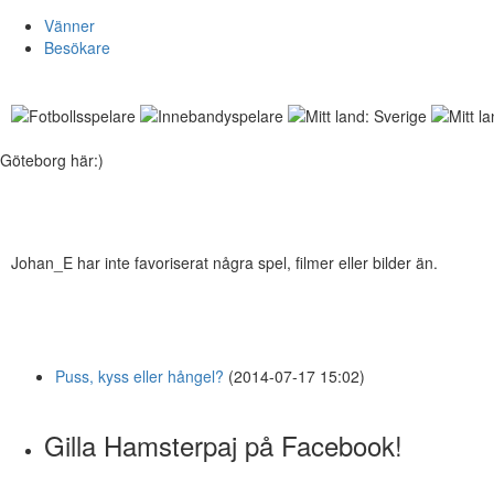
Vänner
Besökare
Göteborg här:)
Johan_E har inte favoriserat några spel, filmer eller bilder än.
Puss, kyss eller hångel?
(2014-07-17 15:02)
Gilla Hamsterpaj på Facebook!