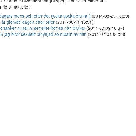
13 har inte favoriserat några spel, filmer eller bilder än.
n forumaktivitet
dagars mens och efter det tjocka tjocka bruna fl
(2014-08-29 18:29)
 år glömde dagen efter piller
(2014-08-11 15:31)
d tänker ni när ni ser eller hör att nån brukar
(2014-07-09 16:37)
n jag blivit sexuellt utnyttjad som barn av min
(2014-07-01 00:33)